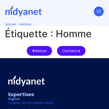
Accueil
-
Homme
Étiquette :
Homme
Retour
Contact
Expertises
Digital
Création de site internet vitrine