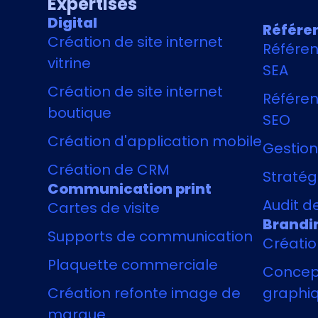
Expertises
Digital
Référe
Création de site internet
Référe
vitrine
SEA
Création de site internet
Référen
boutique
SEO
Création d'application mobile
Gestion
Création de CRM
Stratégi
Communication print
Audit de
Cartes de visite
Brandi
Supports de communication
Créatio
Plaquette commerciale
Concept
Création refonte image de
graphi
marque