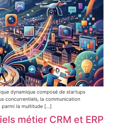
nomique dynamique composé de startups
us concurrentiels, la communication
 parmi la multitude […]
ciels métier CRM et ERP