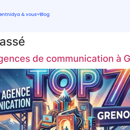
ient
nidya & vous
Blog
lassé
agences de communication à 