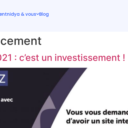
ient
nidya & vous
Blog
ncement
21 : c’est un investissement !