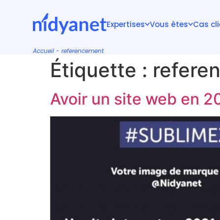
Expertises
Vous êtes
Cas cl
Accueil
-
referencement
Étiquette :
refere
Avoir un site web en 20