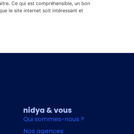
aitre. Ce qui est compréhensible, un bon
ue le site internet soit intéressant et
nidya & vous
Qui sommes-nous ?
Nos agences