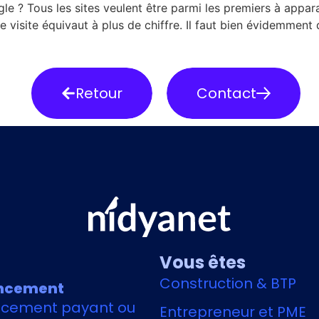
gle ? Tous les sites veulent être parmi les premiers à appar
 visite équivaut à plus de chiffre. Il faut bien évidemment q
Retour
Contact
Vous êtes
Construction & BTP
ncement
ncement payant ou
Entrepreneur et PME